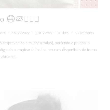
 😷🦠🧑🏽‍⚕️
apia
22/06/2022
501
Views
0
Likes
0
Comments
ó desprevenido a muchos(todos), poniendo a prueba la
ligando a emplear todos los recursos disponibles de forma
de abrumar…