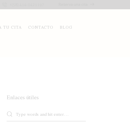
Reserva una cita
+(58) 414-0421197
A TU CITA
CONTACTO
BLOG
Enlaces útiles